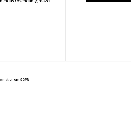
nicklas.rosendahl@mazdacenter.nu
formation om GDPR