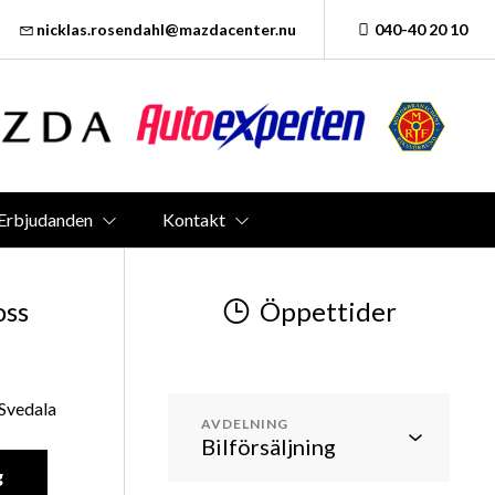
nicklas.rosendahl@mazdacenter.nu
040-40 20 10
Erbjudanden
Kontakt
oss
Öppettider
 Svedala
AVDELNING
g