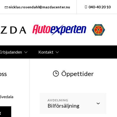
nicklas.rosendahl@mazdacenter.nu
040-40 20 10
Erbjudanden
Kontakt
oss
Öppettider
 Svedala
AVDELNING
g