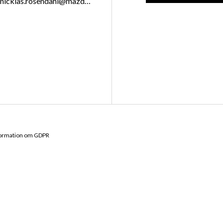
nicklas.rosendahl@mazdacenter.nu
formation om GDPR