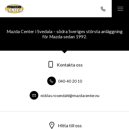
Mazda Center i Svedala – södra Sveriges största anläggning
för Mazda sedan 1992.
Kontakta oss
040-40 20 10
nicklas.rosendahl@mazdacenter.nu
Hitta till oss