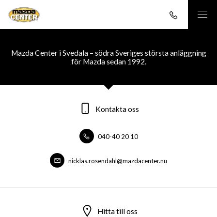
Mazda Center i Svedala – södra Sveriges största anläggning
för Mazda sedan 1992.
Kontakta oss
040-40 20 10
nicklas.rosendahl@mazdacenter.nu
Hitta till oss