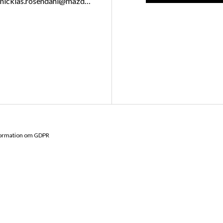
nicklas.rosendahl@mazdacenter.nu
formation om GDPR