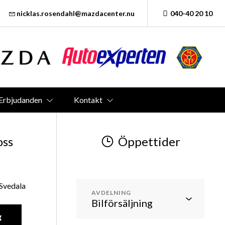
nicklas.rosendahl@mazdacenter.nu
040-40 20 10
Erbjudanden
Kontakt
oss
Öppettider
 Svedala
AVDELNING
g