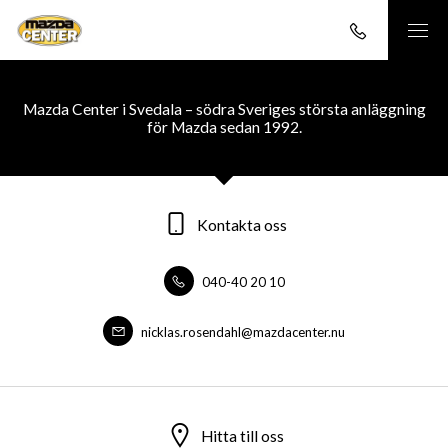
Mazda Center i Svedala – södra Sveriges största anläggning
för Mazda sedan 1992.
Kontakta oss
040-40 20 10
nicklas.rosendahl@mazdacenter.nu
Hitta till oss