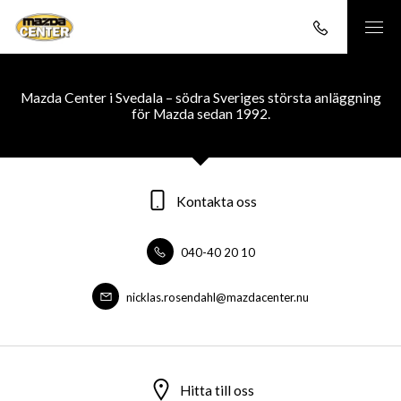
Mazda Center i Svedala – södra Sveriges största anläggning
för Mazda sedan 1992.
Kontakta oss
040-40 20 10
nicklas.rosendahl@mazdacenter.nu
Hitta till oss