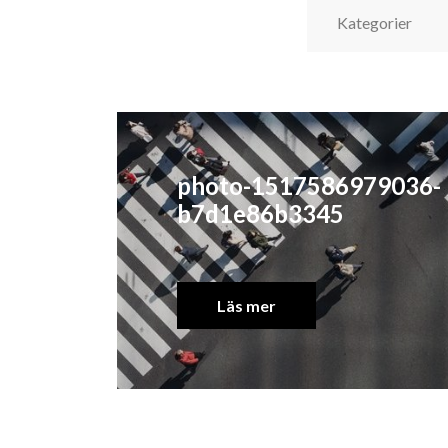
photo-1517586979036-
b7d1e86b3345
Läs mer