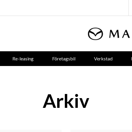
Re-leasing
Företagsbil
Verkstad
Arkiv